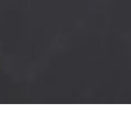
WEDDING INVITATION
Sinar & Cahya
Ya Tuhanku yang Maha Pengasih, anugerahkanlah kepada Pasangan ini ,
senantiasa Berbahagia keduanya tidak terpisahkan, panjang umur,
semoga pengantin ini dianugerahkan putra – putri dan cucu yang
memberikan penghiburan, tinggal dirumah yang penuh kebahagiaan
(Reg Weda X.85.42)​
The Groom