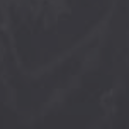
♩
♪
♫