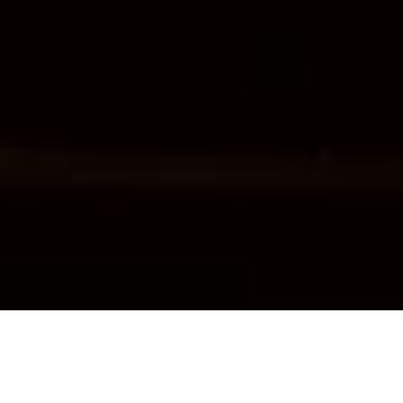
♩
♪
♫