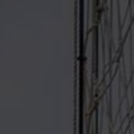
THE WEDDING OF
SINAR & CAHYA
30. 12 . 26 | SAVE THE DATE
“Ya Tuhanku yang Maha Pengasih, anugerahkanlah kepada Pasangan
ini , senantiasa Berbahagia keduanya tidak terpisahkan, panjang umur,
semoga pengantin ini dianugerahkan putra – putri dan cucu yang
memberikan penghiburan, tinggal dirumah yang penuh kebahagiaan.”
(Reg Weda X.85.42)​