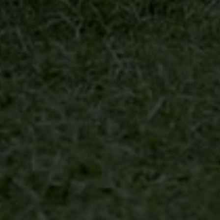
Putra
Kedua
dari
pasangan
I Ketut
Sudana
& Ni
Ketut
Mayuni
Br.
Moding
kaja, ds.
Candikusuma,
Dwik & Rita
kec.
Melaya,
kab.
Ya Tuhanku yang Maha Pengasih, anugerahkanlah kepada Pasangan ini ,