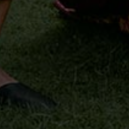
Putri
Ketiga
dari
pasangan
I Nengah
Budiana
& Juana
Br.
Moding
kaja, ds.
Candikusuma,
kec.
Melaya,
kab.
Jembrana