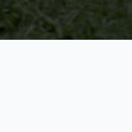
senantiasa Berbahagia keduanya tidak terpisahkan, panjang umur, semoga
Jembrana
pengantin ini dianugerahkan putra – putri dan cucu yang memberikan
penghiburan, tinggal dirumah yang penuh kebahagiaan
OM SWASTYASTU
Perkenalkan Kami Yang Berbahagia, Putra Dan Putri Kebanggaan Dari Dua Keluarga
Yang Akan Menjadi Satu.
I Kadek Dwi
Ni Komang
Putra Sesana
Rita Gustiara