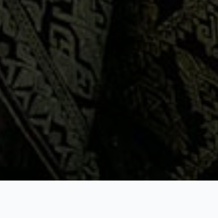
dari
pasangan
Made
Rena &
Luh
Suparini
Jl.
Cekomaria
Gg.Jepun
Gus Arik & Gek Mirah
Ya Tuhanku yang Maha Pengasih, anugerahkanlah kepada Pasangan ini ,
senantiasa Berbahagia keduanya tidak terpisahkan, panjang umur, semoga
pengantin ini dianugerahkan putra – putri dan cucu yang memberikan
penghiburan, tinggal dirumah yang penuh kebahagiaan
OM SWASTYASTU
Perkenalkan Kami Yang Berbahagia, Putra Dan Putri Kebanggaan Dari Dua Keluarga
Yang Akan Menjadi Satu.