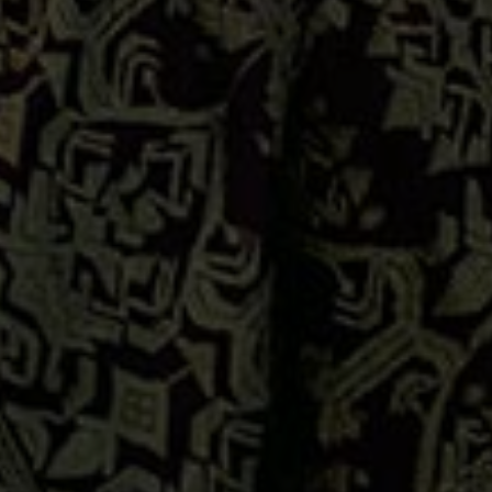
Putri
Kedua
dari
pasangan
I Gusti
Agung
Budi
Darmawan
& Ni
Nyoman
Murni
Jl. Trijata
II Gg.B
No.8
Putra
Pertama