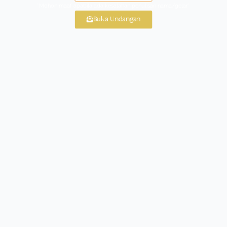
*Mohon maaf apabila ada kesalahan penulisan nama/gelar*
Buka Undangan