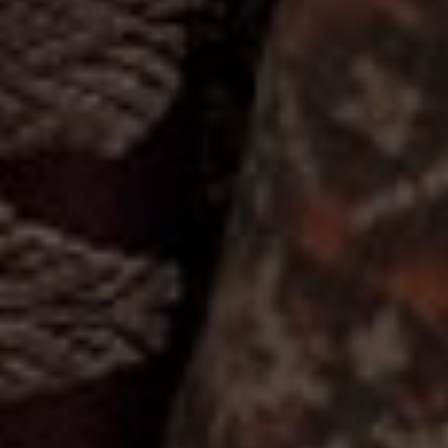
Sumitra
Putra,
S.T
Putra
Pertama
dari
pasangan
I
Ketut
Sukarata,
S.T
&
Ni
Ketut
Suami
Lingk.
Batuculung,
Kerobokan
Kaja,
Kuta