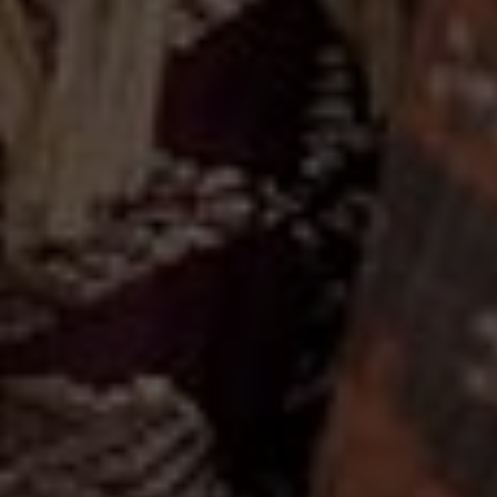
S
E
Perkenalkan Kami Yang Berbahagia, Putra Dan Putri Kebanggaan Dari Dua
Keluarga Yang Akan Menjadi Satu.
Sumitra
I
Gede